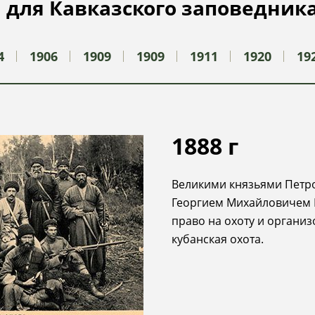
 для Кавказского заповедник
4
1906
1909
1909
1911
1920
19
1888
г
Великими князьями Петр
Георгием Михайловичем
право на охоту и органи
кубанская охота.