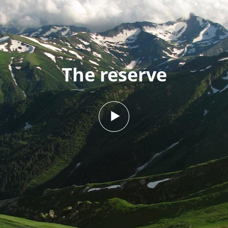
посещения
надзорная
Почвы
деятельность
Рельеф
Ландшафты
The reserve
Растительный
и животный
мир