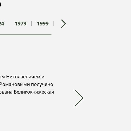
а
24
1979
1999
2007
ом Николаевичем и
 Романовыми получено
зована Великокняжеская