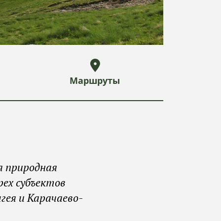
Маршруты
я природная
рех субъектов
гея и Карачаево-