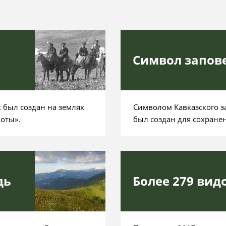
Символ запов
 был создан на землях
Символом Кавказского з
оты».
был создан для сохранен
дь
Более 279 ви