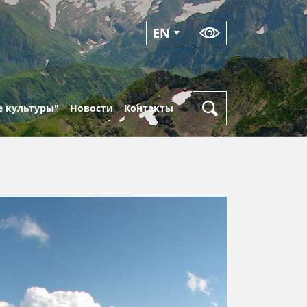
EN
RU
 культуры"
Новости
Контакты
Новости
Режим
работы
Фотоальбомы
Пункты
Видео
выдачи
кая
пропусков
Оперативный
ка
дежурный