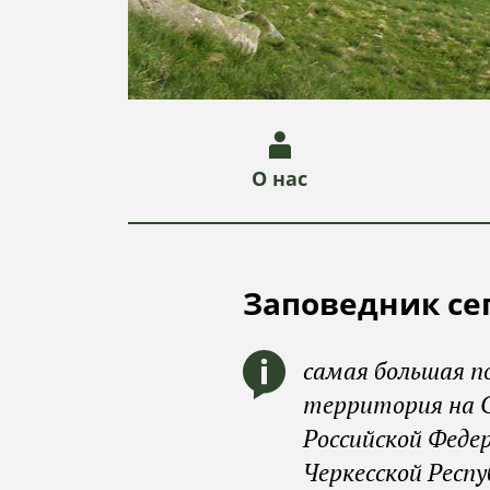
О нас
Заповедник се
самая большая п
территория на С
Российской Федер
Черкесской Респу