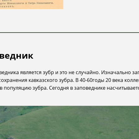
оведник
едника является зубр и это не случайно. Изначально з
сохранения кавказского зубра. В 40-60годы 20 века кол
в популяцию зубра. Сегодня в заповеднике насчитываетс