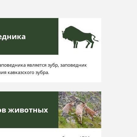
едника
аповедника является зубр, заповедник
ия кавказского зубра.
дов животных