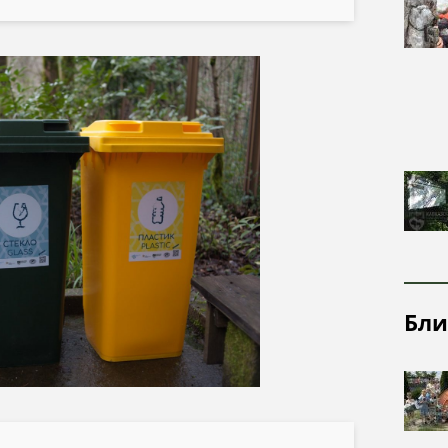
посещения
надзорная
Почвы
деятельность
Рельеф
Ландшафты
Растительный
и животный
мир
Бли