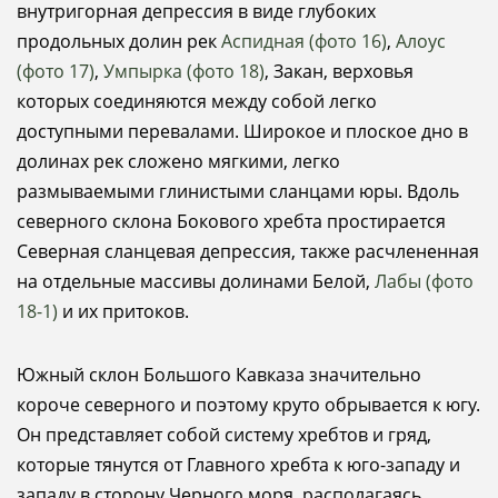
внутригорная депрессия в виде глубоких
продольных долин рек
Аспидная (фото 16)
,
Алоус
(фото 17)
,
Умпырка (фото 18)
, Закан, верховья
которых соединяются между собой легко
доступными перевалами. Широкое и плоское дно в
долинах рек сложено мягкими, легко
размываемыми глинистыми сланцами юры. Вдоль
северного склона Бокового хребта простирается
Северная сланцевая депрессия, также расчлененная
на отдельные массивы долинами Белой,
Лабы (фото
18-1)
и их притоков.
Южный склон Большого Кавказа значительно
короче северного и поэтому круто обрывается к югу.
Он представляет собой систему хребтов и гряд,
которые тянутся от Главного хребта к юго-западу и
западу в сторону Черного моря, располагаясь