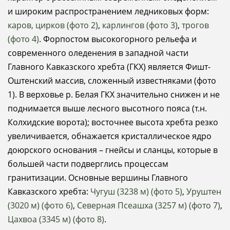
и широким распространением ледниковых форм:
каров, цирков (фото 2)
,
карлингов (фото 3)
,
трогов
(фото 4)
. Форпостом высокогорного рельефа и
современного оледенения в западной части
Главного Кавказского хребта (ГКХ) является Фишт-
Оштенский массив, сложенный известняками (фото
1). В верховье р. Белая ГКХ значительно снижен и не
поднимается выше лесного высотного пояса (т.н.
Колхидские ворота); восточнее высота хребта резко
увеличивается, обнажается кристаллическое ядро
доюрского основания – гнейсы и сланцы, которые в
большей части подверглись процессам
гранитизации. Основные вершины Главного
Кавказского хребта:
Чугуш (3238 м) (фото 5)
,
Уруштен
(3020 м) (фото 6)
,
Северная Псеашха (3257 м) (фото 7)
,
Цахвоа (3345 м) (фото 8)
.