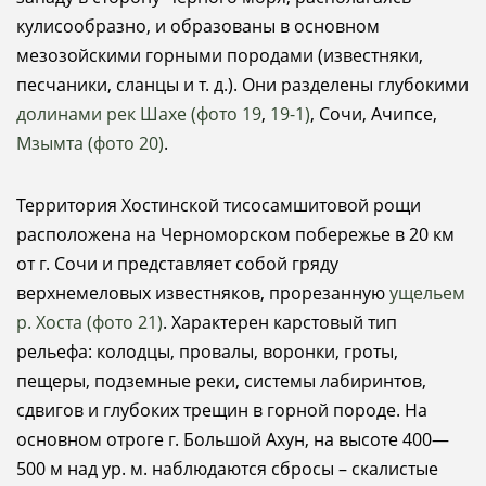
кулисообразно, и образованы в основном
мезозойскими горными породами (известняки,
песчаники, сланцы и т. д.). Они разделены глубокими
долинами рек Шахе (фото 19
,
19-1)
, Сочи, Ачипсе,
Мзымта (фото 20)
.
Территория Хостинской тисосамшитовой рощи
расположена на Черноморском побережье в 20 км
от г. Сочи и представляет собой гряду
верхнемеловых известняков, прорезанную
ущельем
р. Хоста (фото 21)
. Характерен карстовый тип
рельефа: колодцы, провалы, воронки, гроты,
пещеры, подземные реки, системы лабиринтов,
сдвигов и глубоких трещин в горной породе. На
основном отроге г. Большой Ахун, на высоте 400—
500 м над ур. м. наблюдаются сбросы – скалистые