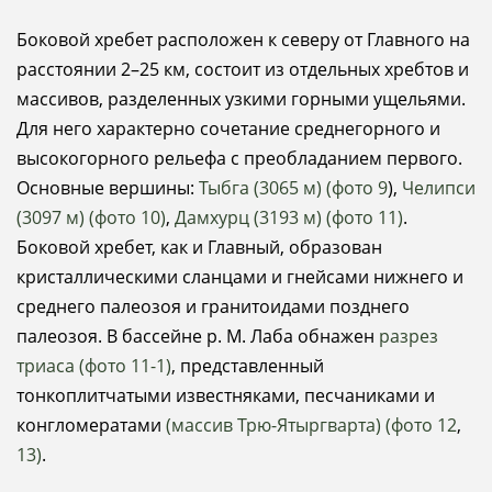
Боковой хребет расположен к северу от Главного на
расстоянии 2–25 км, состоит из отдельных хребтов и
массивов, разделенных узкими горными ущельями.
Для него характерно сочетание среднегорного и
высокогорного рельефа с преобладанием первого.
Основные вершины:
Тыбга (3065 м) (фото 9
),
Челипси
(3097 м) (фото 10)
,
Дамхурц (3193 м) (фото 11)
.
Боковой хребет, как и Главный, образован
кристаллическими сланцами и гнейсами нижнего и
среднего палеозоя и гранитоидами позднего
палеозоя. В бассейне р. М. Лаба обнажен
разрез
триаса (фото 11-1)
, представленный
тонкоплитчатыми известняками, песчаниками и
конгломератами
(массив Трю-Ятыргварта) (фото 12
,
13)
.