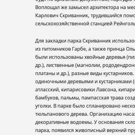
Воплощал же замысел архитектора на мес
Карлович Скриванник
,
трудившийся помо
сельскохозяйствен­ной станцией Рейнгол
Для закладки парка Скриванник использ
из питомников Гарбе, а также принца Оль
были использованы хвойные деревья (пих
др.), лиственные (магнолии, рододендро
платаны и др.), разные виды кустарнико
одиночными деревьями и кустарниками (п
атласский, кипарисовики Лавсона, кипари
бамбуков, пальмы, пампасская трава созд
уголки. В парке было спланировано неско
тюльпанового дерева. Организацию наса
декоративные водоемы. У основания скло
парка, появился живописный верхний пр