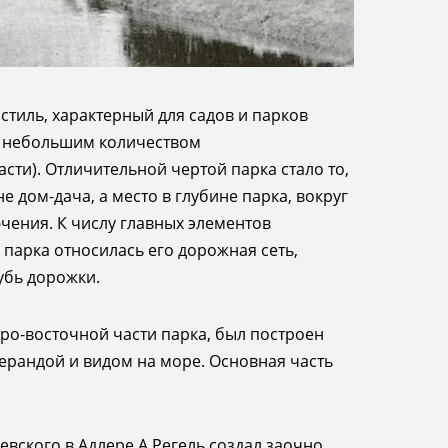
стиль, характерный для садов и парков
 с небольшим количеством
сти). Отличительной чертой парка стало то,
 дом-дача, а место в глубине парка, вокруг
ючения.
К числу главных элементов
парка относилась его дорожная сеть,
убь дорожки.
веро-восточной части парка, был построен
ерандой и видом на море. Основная часть
вского в Адлере А.Регель создал заочно.