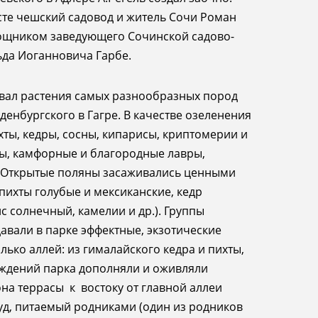
те чеш­ский садовод и житель Сочи Роман
щником заведу­ющего Сочинской садово-
ьда Иоганновича Гарбе.
овал растения самых разнообразных пород
денбургского в Гагре.
В качестве озеленения
ты, кедры, сосны, кипарисы, криптомерии и
ны, камфорные и благородные лавры,
в. Открытые поляны засаживались ценными
ихты голубые и мексиканские, кедр
с солнечный, камелии и др.). Группы
авали в парке эффектные, экзотические
лько аллей: из гималайского кедра и пихты,
ждений парка дополняли и оживляли
на террасы к востоку от главной аллеи
уд, питаемый родниками (один из родников