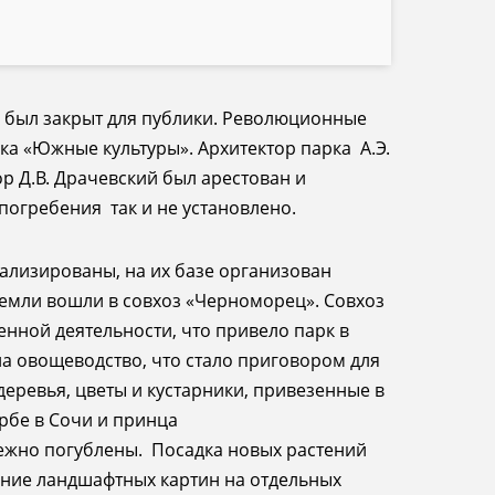
был закрыт для публики.
Революционные
ка «Южные культуры». Архитектор парка А.Э.
ор Д.В. Драчевский был арестован и
 погребения так и не установлено.
ализированы, на их базе организован
 земли вошли в совхоз «Черноморец». Совхоз
енной деятельности, что привело парк в
на овощеводство, что стало приговором для
деревья, цветы и кустарники, привезенные в
рбе в Сочи и принца
дежно погублены.
Посадка новых растений
ние ландшафтных картин на отдельных