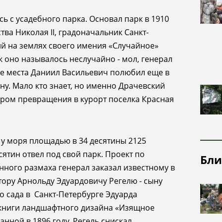
посещения
надзорная
Почвы
деятельность
ь с усадебного парка.
Основал
парк в
1910
Рельеф
тва Николая II, градоначальник Санкт-
ий на землях своего имения «Случайное»
Ландшафты
ак оно называлось неслучайно
-
мол, генерал
Растительный
ие места Даниил Васильевич полюбил еще
в
и животный
ну. Мало кто знает, но именно Драчевский
мир
тором превращения
в
курорт поселка Красная
у моря площадью в 34 десятины 2125
есятин отвел под свой парк.
Проект по
Бли
нного размаха
генерал заказал известному в
ору Арнольду Эдуардовичу Регелю - сыну
 сада в Санкт-Петербурге Эдуарда
 книги ландшафтного дизайна «Изящное
анной в 1896 году. Регель снискал