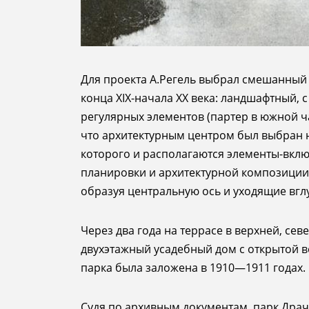
Для проекта А.Регель выбрал смешанный 
конца XIX-начала XX века: ландшафтный,
регулярных
элементов (партер в южной ча
что архитектурным центром был выбран не
которого и располагаются элементы-вкл
планировки и архитектурной композиции 
образуя центральную ось и уходящие вгл
Через два года на террасе в верхней, се
двухэтажный усадебный дом с открытой в
парка была заложена в 1910—1911 годах.
Судя по архивным документам, парк Драче