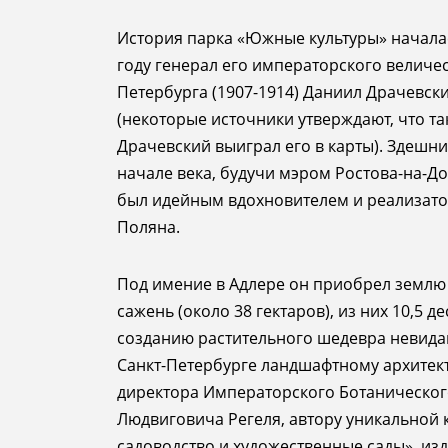
люди
История парка «Южные культуры» началас
году генерал его императорского величес
Петербурга (1907-1914) Даниил Драчевск
(н
екоторые источники утверждают, что т
Драчевский выиграл его в карты
)
. Здешн
начале века, будучи мэром Ростова-на-До
был идейным вдохновителем и реализа
Поляна.
Под имение в Адлере он приобрел землю 
сажень (около 38 гектаров), из них 10,5 д
с
озданию растительного шедевра
невида
Санкт-Петербурге ландшафтному архитект
директора Императорского Ботанического
Людвиговича Регеля, автору уникальной
садоводство и художественные сады», изд