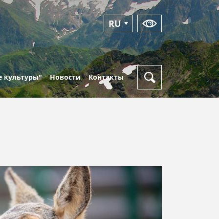
RU
EN
 культуры"
Новости
Контакты
Новости
Режим
работы
Фотоальбомы
Пункты
Видео
выдачи
кая
пропусков
Оперативный
ка
дежурный