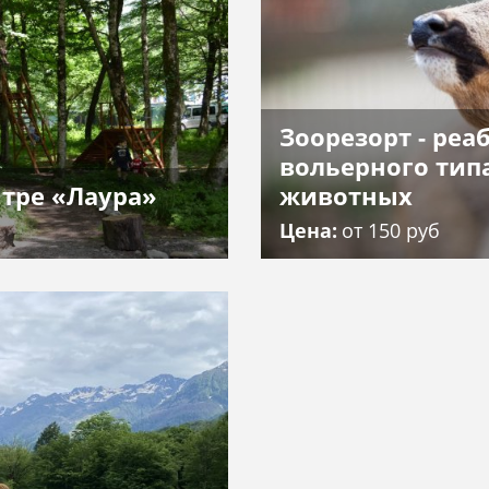
посещения
надзорная
Почвы
деятельность
Рельеф
Ландшафты
Зоорезорт - ре
Растительный
вольерного тип
и животный
нтре «Лаура»
животных
мир
Цена
от 150 руб