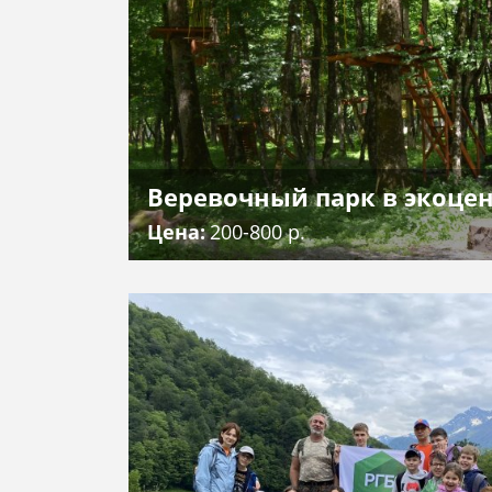
люди
Веревочный парк в экоце
Цена
200-800 р.