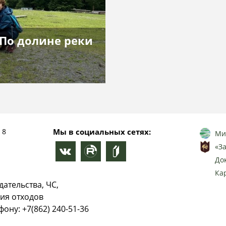
По долине реки
 8
Мы в социальных сетях:
Ми
«З
До
Ка
ательства, ЧС,
ия отходов
ону: +7(862) 240-51-36