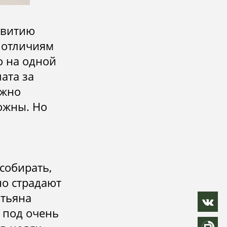
звитию
и отличиям
 на одной
ата за
ужно
ожны. Но
собирать,
но страдают
атьяна
 под очень