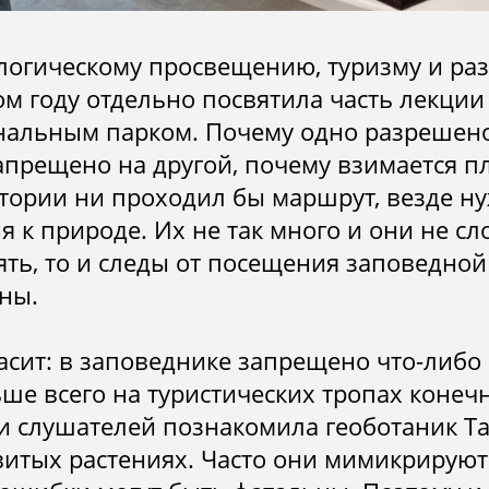
ологическому просвещению, туризму и ра
ом году отдельно посвятила часть лекци
нальным парком. Почему одно разрешено
апрещено на другой, почему взимается пл
итории ни проходил бы маршрут, везде н
к природе. Их не так много и они не сл
ять, то и следы от посещения заповедной
ны.
сит: в заповеднике запрещено что-либо 
ьше всего на туристических тропах конеч
и слушателей познакомила геоботаник Т
витых растениях. Часто они мимикрируют