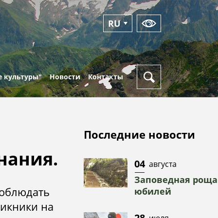
RU
EN
 культуры"
Новости
Контакты
Новости
Режим
работы
Фотоальбомы
Последние новости
Пункты
Видео
выдачи
нания.
кая
пропусков
04
августа
Заповедная роща
Оперативный
соблюдать
ка
юбилей
дежурный
пикники на
28
июля