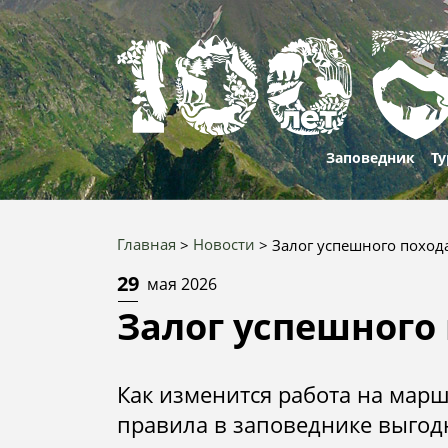
Заповедник
Ту
О нас
Проти
Марш
Главная
Новости
Залог успешного похода
корру
Строка
Природа и
Рекре
Приро
29
мая 2026
история
Вакан
объек
навигации
особе
Залог успешного 
100 лет
Услуг
Истори
100 ле
культу
истор
Документы
Конта
Как изменится работа на марш
отдел
100 фа
Юбилей
правила в заповеднике выгодн
80
Победы
Запов