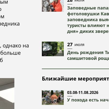
ным
Заповедные папа
о
фотоловушки Кав
ом
заповедника выяс
оведника
туристы влияют 
дня» диких звер
27
, однако на
июля
- больше
День рождения Ти
самшитовой рощ
об
Ближайшие мероприя
03.08-11.08.2026
У похода есть нача