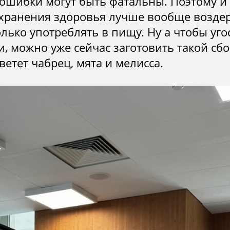
ошибки могут быть фатальны. Поэтому и 
охранения здоровья лучше вообще возде
олько употреблять в пищу. Ну а чтобы уго
, можно уже сейчас заготовить такой сбор
етет чабрец, мята и мелисса.