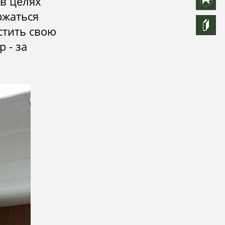
в целях
ржаться
стить свою
 - за