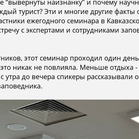
ые “вывернуты наизнанку” и почему науч
посещения
надзорная
Почвы
деятельность
ждый турист? Эти и многие другие факты 
Рельеф
астники ежегодного семинара в Кавказск
встречу с экспертами и сотрудниками зап
Ландшафты
Растительный
и животный
мир
ников, этот семинар проходил один день
 это никак не повлияла. Меньше отдыха 
 с утра до вечера спикеры рассказывали 
заповедника.