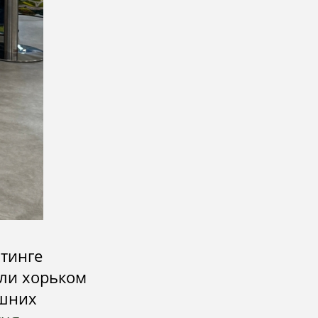
тинге
или хорьком
ашних