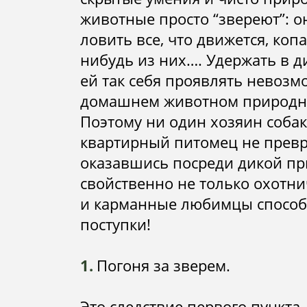
животные просто “звереют”: о
ловить все, что движется, коп
нибудь из них…. Удержать в д
ей так себя проявлять невозм
домашнем животном природны
Поэтому ни один хозяин собак
квартирный питомец не превр
оказавшись посреди дикой при
свойственно не только охотн
и карманные любимцы способ
поступки!
Погоня за зверем.
Это следствие первого пункта