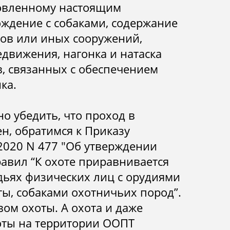
новленному настоящим
ождение с собаками, содержание
ров или иных сооружений,
движения, нагонка и натаска
в, связанных с обеспечением
ка.
но убедить, что проход в
н, обратимся к
Приказу
2020 N 477 "Об утверждении
равил “К охоте приравнивается
дьях физических лиц с орудиями
ты, собаками охотничьих пород”.
твом охоты. А охота и даже
оты на территории ООПТ