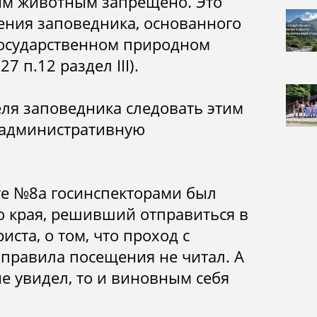
им животным запрещено. Это
ния заповедника, основанного
осударственном природном
7 п.12 раздел III).
еля заповедника следовать этим
 административную
те №8а госинспекторами был
о края, решивший отправиться в
иста, о том, что проход с
 правила посещения не читал. А
е увидел, то и виновным себя