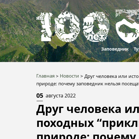
Заповедник
Ту
О нас
Проти
Марш
Главная
Новости
Друг человека или ист
корру
Строка
Природа и
Рекре
природе: почему заповедник нельзя посещ
Приро
история
Вакан
объек
навигации
особе
05
августа 2022
100 лет
Услуг
Друг человека и
Истори
100 ле
культу
истор
Документы
Конта
походных “прикл
отдел
100 фа
Юбилей
природе: почему
80
Победы
Запов