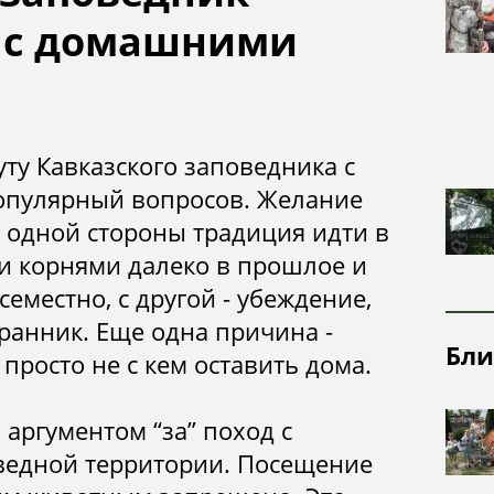
посещения
надзорная
Почвы
ь с домашними
деятельность
Рельеф
Ландшафты
Растительный
ту Кавказского заповедника с
и животный
популярный вопросов. Желание
мир
с одной стороны традиция идти в
ми корнями далеко в прошлое и
еместно, с другой - убеждение,
хранник. Еще одна причина -
Бли
просто не с кем оставить дома.
 аргументом “за” поход с
оведной территории. Посещение