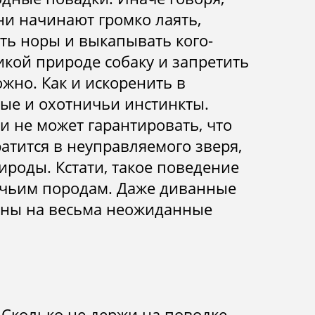
ни начинают громко лаять,
ать норы и выкапывать кого-
икой природе собаку и запретить
ожно. Как и искоренить в
е и охотничьи инстинкты.
и не может гарантировать, что
атится в неуправляемого зверя,
роды. Кстати, такое поведение
ичьим породам. Даже диванные
ны на весьма неожиданные
. Сколько не держи на поводке