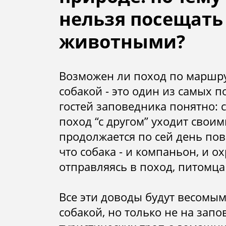
люди
нельзя посещат
животными?
Возможен ли поход по маршру
собакой - это один из самых 
гостей заповедника понятно: 
поход “с другом” уходит свои
продолжается по сей день повс
что собака - и компаньон, и о
отправляясь в поход, питомца 
Все эти доводы будут весомым
собакой, но только не на зап