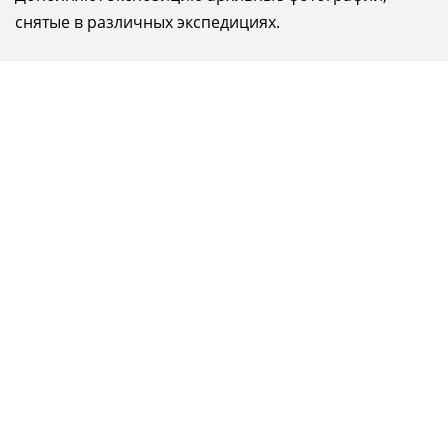
снятые в различных экспедициях.
Телефон
8-988-150-01-02
Чек-лист для пешего похода