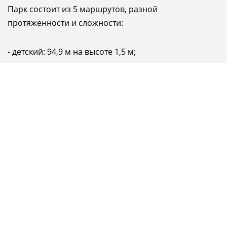
Парк состоит из 5 маршрутов, разной
протяженности и сложности:
- детский: 94,9 м на высоте 1,5 м;
- семейный: 78,5 м на высоте 3 м;
- веселый: 148,1 м на высоте 3-5 м;
- экстремальный: 167,9 м на высоте 3-6 м;
- троллейный: 534,1 м на высоте 3-30 м.