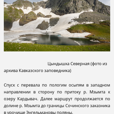
Цындышха Северная (фото из
архива Кавказского заповедника)
Спуск с перевала по пологим осыпям в западном
направлении в сторону по притоку р. Мзымта к
озеру Кардывач. Далее маршрут продолжается по
долине р. Мзымта до границы Сочинского заказника
в урочище Энгельмановы поляны.