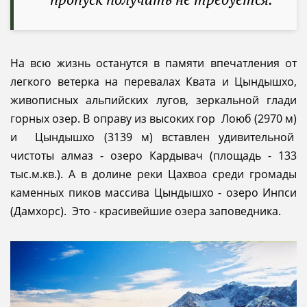
На всю жизнь останутся в памяти впечатления от
легкого ветерка на перевалах Квата и Цындышхо,
живописных альпийских лугов, зеркальной глади
горных озер. В оправу из высоких гор Лоюб (2970 м)
и Цындышхо (3139 м) вставлен удивительной
чистоты алмаз - озеро Кардывач (площадь - 133
тыс.м.кв.). А в долине реки Цахвоа среди громады
каменных пиков массива Цындышхо - озеро Инпси
(Дамхорс). Это - красивейшие озера заповедника.