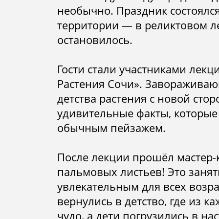
люди
необычно. Праздник состоялс
территории — в реликтовом ле
остановилось.
Гости стали участниками лекц
Растения Сочи». Завораживаю
детства растения с новой сто
удивительные факты, которые
обычным пейзажем.
После лекции прошёл мастер-к
пальмовых листьев! Это заня
увлекательным для всех возра
вернулись в детство, где из 
чудо, а дети погрузились в н