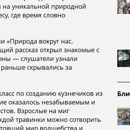
посещения
надзорная
Почвы
я на уникальной природной
деятельность
су, где время словно
Рельеф
Ландшафты
ии «Природа вокруг нас.
Растительный
и животный
щий рассказ открыл знакомые с
мир
роны — слушатели узнали
 раньше скрывались за
ласс по созданию кузнечиков из
Бли
тие оказалось незабываемым и
стов. Взрослые на миг
каждой травинки можно сотворить
астоящий мир волшебства и