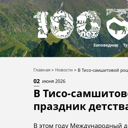
Заповедник
Ту
О нас
Проти
Марш
Главная
Новости
В Тисо-самшитовой роще
корру
Строка
Природа и
Рекре
Приро
02
июня 2026
история
Вакан
объек
навигации
особе
В Тисо-самшитов
100 лет
Услуг
Истори
100 ле
праздник детств
культу
истор
Документы
Конта
отдел
100 фа
Юбилей
80
Победы
В этом году Международный 
Запов