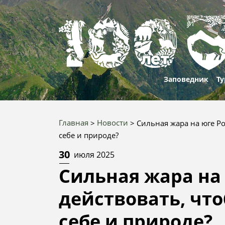
Заповедник
Ту
О нас
Проти
Марш
Главная
Новости
Сильная жара на юге Ро
корру
Строка
Природа и
Рекре
себе и природе?
Приро
история
Вакан
объек
навигации
особе
30
июля 2025
100 лет
Услуг
Сильная жара на 
Истори
100 ле
культу
истор
Документы
Конта
действовать, чт
отдел
100 фа
Юбилей
себе и природе?
80
Победы
Запов