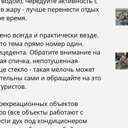
водой), чередуйте активность с
е жару - лучше перенести отдых
ое время.
ено всегда и практически везде.
то тема прямо номер один.
ецедента. Обратите внимание на
ая спичка, непотушенная
це стекло - такая мелочь может
ательны сами и обращайте на это
туристов.
 рекреационных объектов
ро (все объекты работают с
вести дух под кондиционером