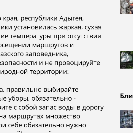
посещения
надзорная
Почвы
деятельность
 края, республики Адыгея,
Рельеф
ики установилась жаркая, сухая
Ландшафты
ие температуры при отсутствии
Растительный
посещении маршрутов и
и животный
азского заповедника,
мир
езопасности и не провоцируйте
иродной территории:
ва, правильно выбирайте
Бли
е уборы, обязательно -
ите с собой запас воды в дорогу
 на маршрутах множество
ри себе обязательно нужно