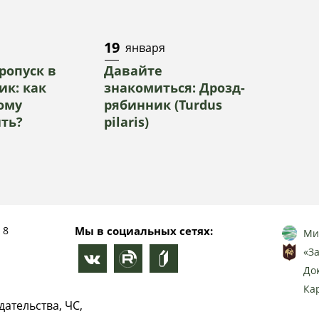
19
января
ропуск в
Давайте
ик: как
знакомиться: Дрозд-
кому
рябинник (Turdus
ть?
pilaris)
 8
Мы в социальных сетях:
Ми
«З
До
Ка
ательства, ЧС,