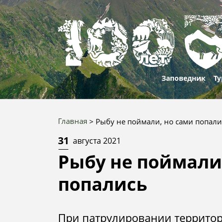
Заповедник
Ту
О нас
Проти
Марш
Главная
Рыбу не поймали, но сами попали
корру
Строка
Природа и
Рекре
Приро
31
августа 2021
история
Вакан
объек
навигации
особе
Рыбу не поймали
100 лет
Услуг
Истори
100 ле
попались
культу
истор
Документы
Конта
отдел
100 фа
Юбилей
80
Победы
При патрулировании территор
Запов