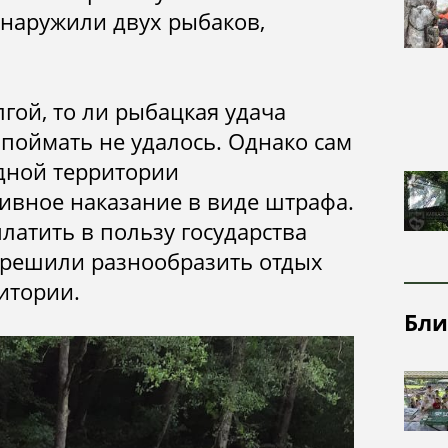
посещения
надзорная
Почвы
бнаружили двух рыбаков,
деятельность
Рельеф
Ландшафты
лгой, то ли рыбацкая удача
поймать не удалось. Однако сам
Растительный
и животный
дной территории
мир
ивное наказание в виде штрафа.
латить в пользу государства
 решили разнообразить отдых
итории.
Бли