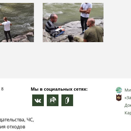
 8
Мы в социальных сетях:
Ми
«З
До
Ка
ательства, ЧС,
ия отходов