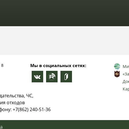
 8
Мы в социальных сетях:
Ми
«З
До
Ка
ательства, ЧС,
ия отходов
ону: +7(862) 240-51-36
ый