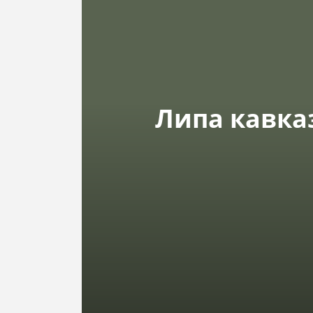
люди
Липа кавказс