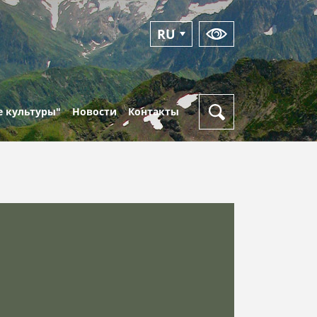
RU
EN
 культуры"
Новости
Контакты
Новости
Режим
работы
Фотоальбомы
Пункты
Видео
выдачи
кая
пропусков
Оперативный
ка
дежурный