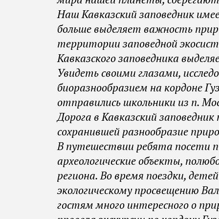
Наш Кавказский заповедник име
больше выделяет важность прир
территории заповедной экосист
Кавказского заповедника выделяе
Увидеть своими глазами, исслед
биоразнообразием на кордоне Гуз
отправились школьники из п. Мос
Дорога в Кавказский заповедник
сохранившей разнообразие прир
В путешествии ребята посети 
археологические объекты, полю
региона. Во время поездки, дет
экологическому просвещению Вал
гостям много интересного о прир