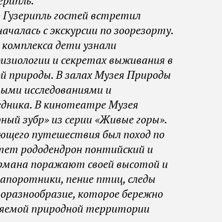
ерипль.
Гузерипль гостей встретил
ачалась с экскурсии по зоорезорту.
 комплекса дети узнали
изиологии и секретах выживания в
ой природы. В залах Музея Природы
ными исследованиями и
едника. В кинотеатре Музея
ый зубр» из серии «Живые горы».
ющего путешествия был поход по
етет рододендрон понтийский и
ормана поражают своей высотой и
апоротники, пение птиц, следы
оразнообразие, которое бережно
аняемой природной территории