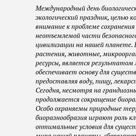
люди
Международный день биологичес
экологический праздник, целью к
внимание к проблеме сохранения
неотъемлемой части безопасного
цивилизации на нашей планете. 
растения, животные, микроорга
ресурсы, является результатом
обеспечивает основу для сущест
предоставляя воду, пищу, лекарст
Сегодня, несмотря на грандиозны
продолжается сокращение биора
Особо охраняемы природные тер
биоразнообразия играют роль кла
оптимальные условия для сущес
мира нашей планеты, сберегают