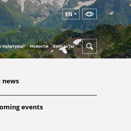
EN
RU
 культуры"
Новости
Контакты
Новости
Режим
работы
Фотоальбомы
t news
Пункты
Видео
выдачи
кая
пропусков
oming events
Оперативный
ка
дежурный