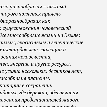
посещения
надзорная
Почвы
кого разнообразия – важный
деятельность
оторого является прилечь
Рельеф
 биоразнообразия как
Ландшафты
 существования человеческой
Растительный
Все многообразие жизни на Земле:
и животный
низмы, экосистемы и генетические
мир
 миллиардов лет эволюции и
вования человечества,
ва, энергию и другие ресурсы.
е усилия нескольких десятков лет,
знообразия планеты.
ритории в сохранении
довых, где бережно, обеспечивая
твования представителей живого
 первозданную хрупкую природу.