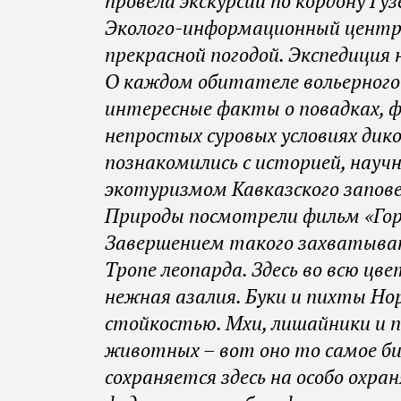
провела экскурсии по кордону Гуз
Эколого-информационный центр 
прекрасной погодой. Экспедиция н
О каждом обитателе вольерного
интересные факты о повадках, ф
непростых суровых условиях дик
познакомились с историей, науч
экотуризмом Кавказского запов
Природы посмотрели фильм «Горн
Завершением такого захватыва
Тропе леопарда. Здесь во всю цв
нежная азалия. Буки и пихты Н
стойкостью. Мхи, лишайники и п
животных – вот оно то самое би
сохраняется здесь на особо охр