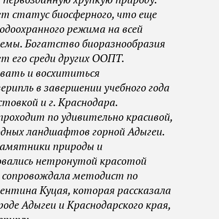
ет статус биосферного, что еще
одоохранного режима на всей
емы. Богатство биоразнообразия
т его среди других ООПТ.
овать и восхититься
ерипль в завершении учебного года
товкой и г. Краснодара.
 проходит по удивительно красивой,
одных ландшафтов горной Адыгеи.
памятники природы и
бовались нетронутой красотой
ей сопровождала методист по
ентина Куцая, которая рассказала
оде Адыгеи и Краснодарского края,