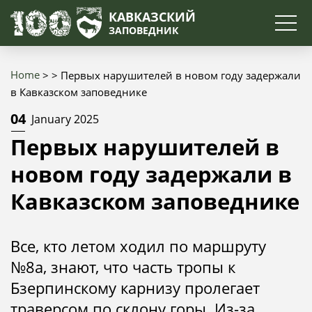
Search
КАВКАЗСКИЙ
ЗАПОВЕДНИК
Home
Первых нарушителей в новом году задержали
Breadcrumb
в Кавказском заповеднике
04
January 2025
Первых нарушителей в
новом году задержали в
Кавказском заповеднике
Все, кто летом ходил по маршруту
№8а, знают, что часть тропы к
Бзерпинскому карнизу пролегает
траверсом по склону горы. Из-за