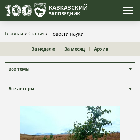
Поиск
КАВКАЗСКИЙ
ЗАПОВЕДНИК
Главная
Статьи
Новости науки
Строка
За неделю
За месяц
Архив
навигации