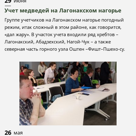
29
июня
Учет медведей на Лагонакском нагорье
Группе учетчиков на Лагонакском нагорье погодный
режим, итак сложный в этом районе, как говорится,
«дал жару». В участок учета входили ряд хребтов –
Лагонакский, Абадзехский, Нагой-Чук – а также
северная часть горного узла Оштен –Фишт–Пшехо-су.
26
мая